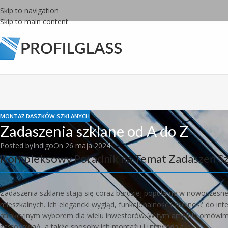
Skip to navigation
Skip to main content
MONTAŻ DASZKÓW SZKLANYCH
Zadaszenia szklane od A do Z
Posted by
Indigo
On 26 maja 2024
Kompleksowy Poradnik na Temat Zadaszeń Sz
Zadaszenia szklane stają się coraz bardziej popularne w nowoczesnej
mieszkalnych. Ich elegancki wygląd, funkcjonalność i zdolność do inte
atrakcyjnym wyborem dla wielu inwestorów. W tym artykule omówimy 
zastosowań, a także sposoby ich montażu i utrzymania.