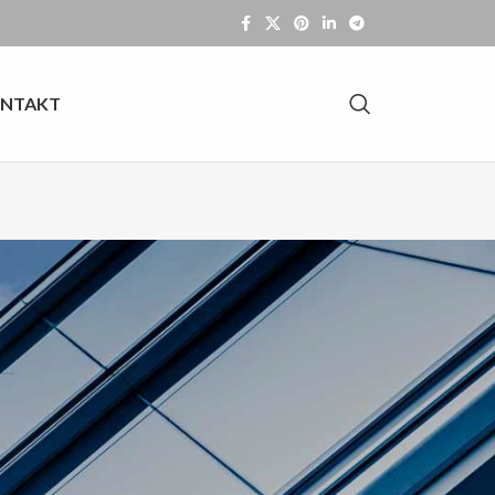
NTAKT
OFERTA
Daszki szklane
Balustrady szklane
Zabudowy całoszklane i drzwi
Schody i podłogi szklane
Kabiny prysznicowe