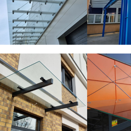
Daszki szklane
Daszki szklane
Zadaszenie szklane rampy –
Daszek szklany
Kalisz
stalowej w Wa