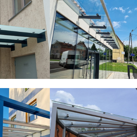
Daszki szklane
wego szkła –
Szklane zadaszenie sklepu –
łódź