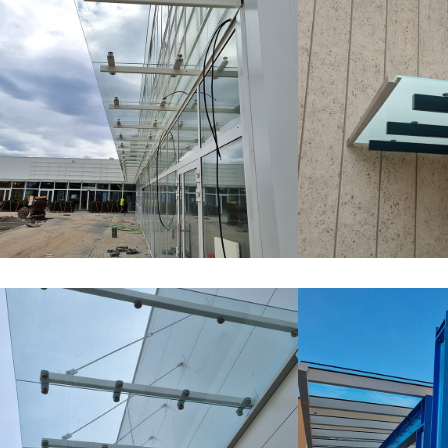
Daszki szklane
Daszki szklane
Zadaszenie szklane na belkach
Daszek z mato
– Warszawa
Poznań