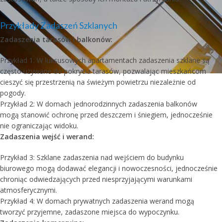
Przykłady Zadaszeń Szklanych
Zadaszenia tarasów i balkonów:
Przykład 1: W luksusowych apartamentach zadaszenia szklane są
często używane do pokrycia tarasów, pozwalając mieszkańcom
cieszyć się przestrzenią na świeżym powietrzu niezależnie od
pogody.
Przykład 2: W domach jednorodzinnych zadaszenia balkonów
mogą stanowić ochronę przed deszczem i śniegiem, jednocześnie
nie ograniczając widoku.
Zadaszenia wejść i werand:
Przykład 3: Szklane zadaszenia nad wejściem do budynku
biurowego mogą dodawać elegancji i nowoczesności, jednocześnie
chroniąc odwiedzających przed niesprzyjającymi warunkami
atmosferycznymi.
Przykład 4: W domach prywatnych zadaszenia werand mogą
tworzyć przyjemne, zadaszone miejsca do wypoczynku.