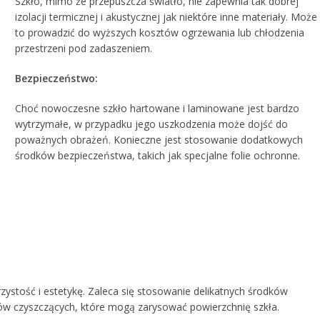
Szkło, mimo że przepuszcza światło, nie zapewnia tak dobrej
izolacji termicznej i akustycznej jak niektóre inne materiały. Może
to prowadzić do wyższych kosztów ogrzewania lub chłodzenia
przestrzeni pod zadaszeniem.
Bezpieczeństwo:
Choć nowoczesne szkło hartowane i laminowane jest bardzo
wytrzymałe, w przypadku jego uszkodzenia może dojść do
poważnych obrażeń. Konieczne jest stosowanie dodatkowych
środków bezpieczeństwa, takich jak specjalne folie ochronne.
rzystość i estetykę. Zaleca się stosowanie delikatnych środków
dków czyszczących, które mogą zarysować powierzchnię szkła.