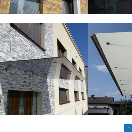
Daszki szklane
Daszki szklane
Daszek szklany montowany na
Daszek szklany
belkach – Łódź
Warszawa
Daszki szklane
Daszki szklane
1