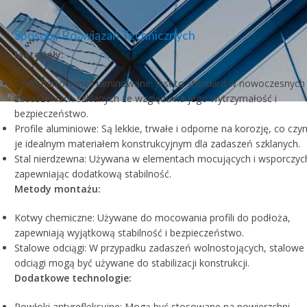
Sposoby Rozwiązań Technicznych
Materiały:
Szkło hartowane i laminowane: Jest to standard w nowoczesnych
zadaszeniach szklanych ze względu na jego wytrzymałość i
bezpieczeństwo.
Profile aluminiowe: Są lekkie, trwałe i odporne na korozję, co czyn
je idealnym materiałem konstrukcyjnym dla zadaszeń szklanych.
Stal nierdzewna: Używana w elementach mocujących i wsporczyc
zapewniając dodatkową stabilność.
Metody montażu:
Kotwy chemiczne: Używane do mocowania profili do podłoża,
zapewniają wyjątkową stabilność i bezpieczeństwo.
Stalowe odciągi: W przypadku zadaszeń wolnostojących, stalowe
odciągi mogą być używane do stabilizacji konstrukcji.
Dodatkowe technologie:
Powłoki antyrefleksyjne: Mogą być stosowane na powierzchni