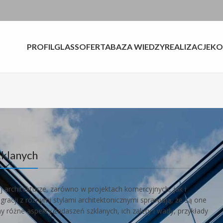
PROFILGLASS
OFERTA
BAZA WIEDZY
REALIZACJE
KO
klanych
 architekturze, zarówno w projektach komercyjnych, jak i
gracji z różnymi stylami architektonicznymi sprawiają, że są one
różne aspekty zadaszeń szklanych, ich zalety i wady, przykłady