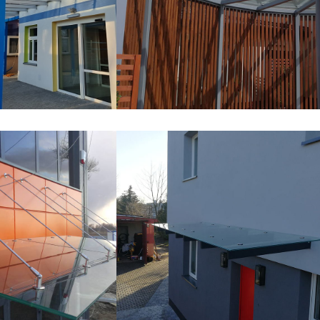
Daszki szklane
 na konstrukcji
Szklane zadaszenie półokrągłe
rszawie
altanki – Kalisz