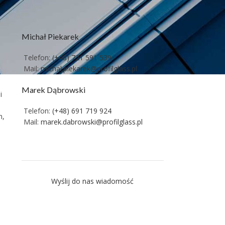
Michał Piekarek
Telefon:
(+48) 721 591 539
Mail:
michal.piekarek@profilglass.pl
Marek Dąbrowski
i
Telefon:
(+48) 691 719 924
h,
Mail:
marek.dabrowski@profilglass.pl
Wyślij do nas wiadomość