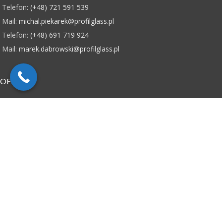
Telefon:
(+48) 721 591 539
Mail:
michal.piekarek@profilglass.pl
Telefon:
(+48) 691 719 924
Mail:
marek.dabrowski@profilglass.pl
OFERTA
Daszki szklane
Balustrady szklane
Zabudowy całoszklane i drzwi
Schody i podłogi szklane
Kabiny prysznicowe
INFORMACJE
Kontakt
Polityka prywatności
Baza wiedzy
Realizacje