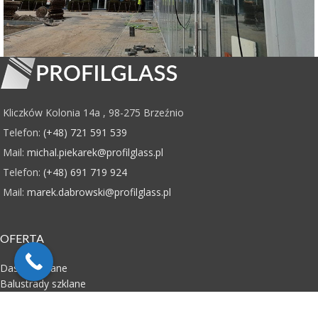
Zadaszenie szklane na belkach – Warszawa
Daszki szklane
Kliczków Kolonia 14a , 98-275 Brzeźnio
Telefon:
(+48) 721 591 539
Mail:
michal.piekarek@profilglass.pl
Telefon:
(+48) 691 719 924
Mail:
marek.dabrowski@profilglass.pl
OFERTA
Daszki szklane
Balustrady szklane
Zabudowy całoszklane i drzwi
Schody i podłogi szklane