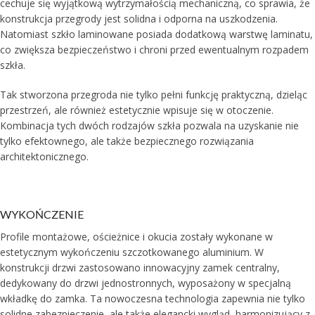
cechuje się wyjątkową wytrzymałością mechaniczną, co sprawia, że
konstrukcja przegrody jest solidna i odporna na uszkodzenia.
Natomiast szkło laminowane posiada dodatkową warstwę laminatu,
co zwiększa bezpieczeństwo i chroni przed ewentualnym rozpadem
szkła.
Tak stworzona przegroda nie tylko pełni funkcję praktyczną, dzieląc
przestrzeń, ale również estetycznie wpisuje się w otoczenie.
Kombinacja tych dwóch rodzajów szkła pozwala na uzyskanie nie
tylko efektownego, ale także bezpiecznego rozwiązania
architektonicznego.
WYKOŃCZENIE
Profile montażowe, ościeżnice i okucia zostały wykonane w
estetycznym wykończeniu szczotkowanego aluminium. W
konstrukcji drzwi zastosowano innowacyjny zamek centralny,
dedykowany do drzwi jednostronnych, wyposażony w specjalną
wkładkę do zamka. Ta nowoczesna technologia zapewnia nie tylko
solidne zabezpieczenie, ale także elegancki wygląd, harmonizujący z