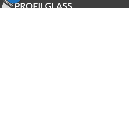
Kliczków Kolonia 14a , 98-275 Brzeźnio
Telefon:
(+48) 721 591 539
Mail:
michal.piekarek@profilglass.pl
Telefon:
(+48) 691 719 924
Mail:
marek.dabrowski@profilglass.pl
OFERTA
Daszki szklane
Balustrady szklane
Zabudowy całoszklane i drzwi
Schody i podłogi szklane
Kabiny prysznicowe
INFORMACJE