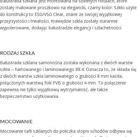
Balustrada szklana jest montowana na solidnych rotulach, które
zostały malowane proszkowo na elegancki, czarny kolor. Szkło użyte
do konstrukcji to ESG/VSG Clear, znane ze swojej wyjątkowej
przejrzystości i trwałości. Krawędzie szkła zostały starannie
wypolerowane, dodając balustradzie elegancji i szlachetności.
RODZAJ SZKŁA
Balustrada szklana samonośna została wykonana z dwóch warstw
szkła – hartowanego i laminowanego 88.4. Oznacza to, że składa się
z dwóch warstw szkła laminowanego o grubości 8 mm każda,
połączonych warstwą folii PVB o grubości 4 mm. To połączenie
zapewnia nie tylko wyjątkową wytrzymałość, ale także
bezpieczeństwo użytkowania.
MOCOWANIE
Mocowanie tafli szklanych do policzka stopni schodów odbywa się